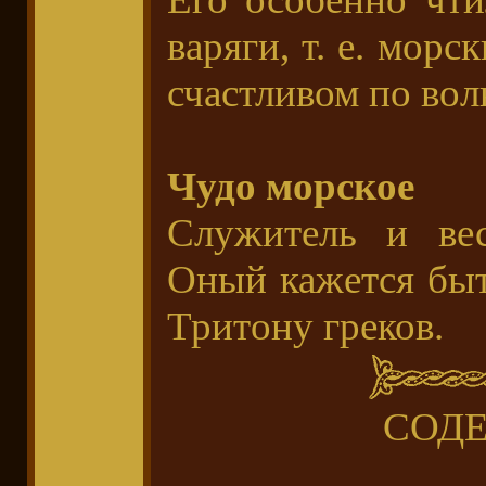
варяги, т. е. морс
счастливом по вол
Чудо морское
Служитель и вес
Оный кажется бы
Тритону греков.
СОД