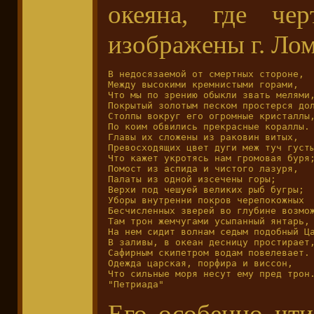
океяна, где че
изображены г. Ло
В недосязаемой от смертных стороне, 

Между высокими кремнистыми горами, 

Что мы по зрению обыкли звать мелями,
Покрытый золотым песком простерся дол
Столпы вокруг его огромные кристаллы,
По коим обвились прекрасные кораллы. 
Главы их сложены из раковин витых, 

Превосходящих цвет дуги меж туч густы
Что кажет укротясь нам громовая буря;
Помост из аспида и чистого лазуря, 

Палаты из одной изсечены горы;

Верхи под чешуей великих рыб бугры;

Уборы внутренни покров черепокожных 

Бесчисленных зверей во глубине возмож
Там трон жемчугами усыпанный янтарь, 
На нем сидит волнам седым подобный Ца
В заливы, в океан десницу простирает,
Сафирным скипетром водам повелевает.

Одежда царская, порфира и виссон, 

Что сильные моря несут ему пред трон.
"Петриада"   
Его особенно чти