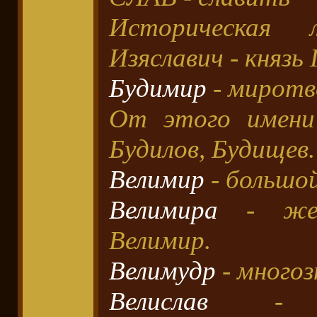
Историческая л
Изяславич - князь
Будимир
- миротв
От этого имени
Будилов, Будищев.
Велимир
- большой
Велимира
- жен
Велимир.
Велимудр
- много
Велислав
- бо