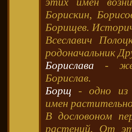
этих имен возни
Борискин, Борисо
Борищев. Историч
Всеславич Полоц
родоначальник Дру
Борислава
- жен
Борислав.
Борщ
- одно из 
имен растительно
В дословоном пе
растений. От эт