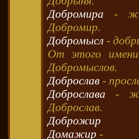
Добрыня.
Добромира
- же
Добромир.
Добромысл
- добр
От этого имени
Добромыслов.
Доброслав
- просл
Доброслава
- же
Доброслав.
Доброжир
Домажир
-