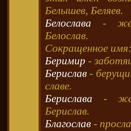
Белышев, Беляев.
Белослава
- жен
Белослав.
Сокращенное имя:
Беримир
- заботя
Берислав
- берущи
славе.
Берислава
- жен
Берислав.
Благослав
- просл