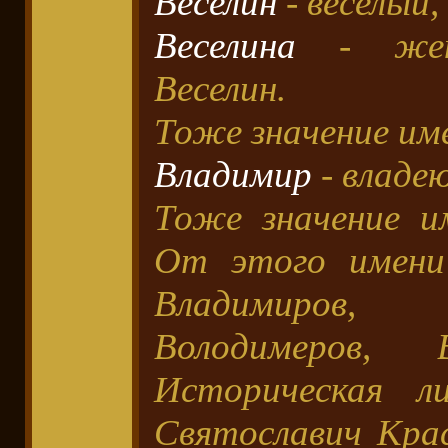
Веселин
- веселый
Веселина
- женс
Веселин.
Тоже значение име
Владимир
- владе
Тоже значение и
От этого имени
Владимиров,
Володимеров, В
Историческая л
Святославич Кра