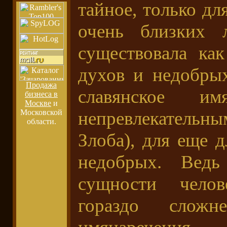
тайное, только дл
очень близких 
существовала ка
духов и недобры
Продажа
славянское и
бизнеса в
Москве
и
непревлекатель
Московской
области.
Злоба), для еще 
недобрых. Вед
сущности челов
гораздо сложн