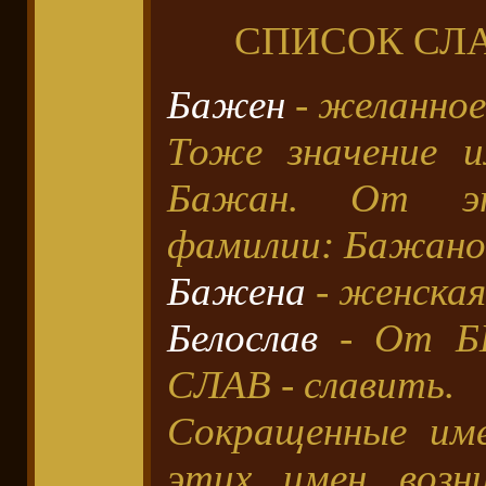
СПИСОК СЛ
Бажен
- желанное
Тоже значение 
Бажан. От эт
фамилии: Бажано
Бажена
- женская
Белослав
- От БЕ
СЛАВ - славить.
Сокращенные име
этих имен возни