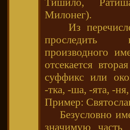
Тишило, Ратиш
Милонег).
Из перечислен
проследить 
производного им
отсекается втора
суффикс или окон
-тка, -ша, -ята, -ня,
Пример: Святосла
Безусловно имен
значимую часть 