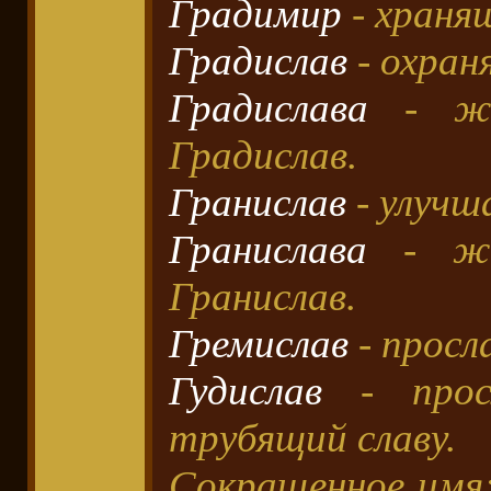
Градимир
- храня
Градислав
- охран
Градислава
- же
Градислав.
Гранислав
- улучш
Гранислава
- же
Гранислав.
Гремислав
- просл
Гудислав
- просл
трубящий славу.
Сокращенное имя