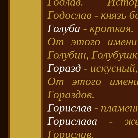
Годлав. Истор
Годослав - князь 
Голуба
- кроткая.
От этого имени
Голубин, Голубушк
Горазд
- искусный
От этого имени
Гораздов.
Горислав
- пламенн
Горислава
- жен
Горислав.