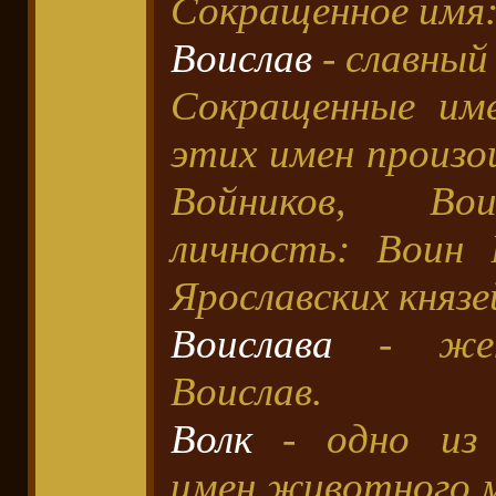
Сокращенное имя:
Воислав
- славный 
Сокращенные име
этих имен произо
Войников, Вои
личность: Воин 
Ярославских князе
Воислава
- женс
Воислав.
Волк
- одно из 
имен животного 