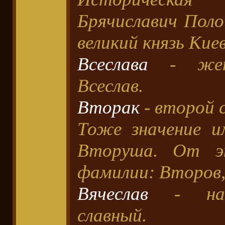
Брячиславич Поло
великий князь Кие
Всеслава
- женс
Всеслав.
Вторак
- второй с
Тоже значение и
Вторуша. От э
фамилии: Второв
Вячеслав
- наис
славный.