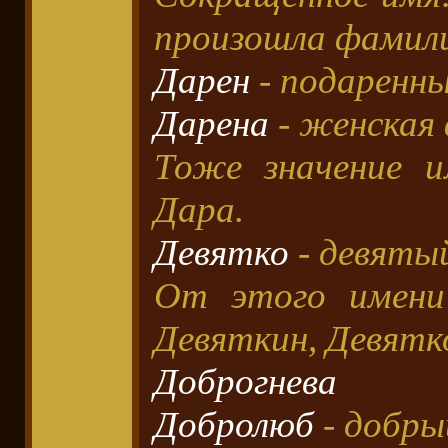
произошла фамили
Дарен
- подаренны
Дарена
- женская 
Тоже значение и
Дара.
Девятко
- девятый
От этого имени
Девяткин, Девятко
Доброгнева
Добролюб
- добры