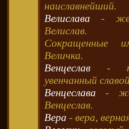
наиславнейший.
Велислава
- жен
Велислав.
Сокращенные им
Величка.
Венцеслав
- пос
увенчанный славой
Венцеслава
- жен
Венцеслав.
Вера
- вера, верная