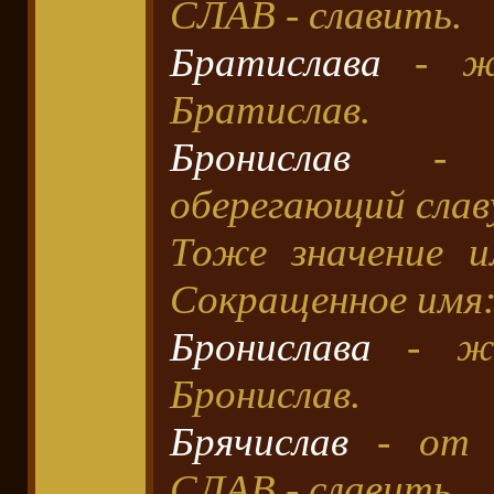
СЛАВ - славить.
Братислава
- же
Братислав.
Бронислав
- за
оберегающий слав
Тоже значение и
Сокращенное имя:
Бронислава
- же
Бронислав.
Брячислав
- от 
СЛАВ - славить