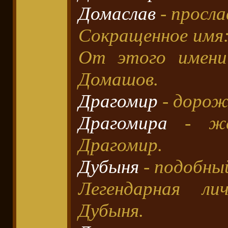
Домаслав
- просл
Сокращенное имя:
От этого имени
Домашов.
Драгомир
- дорож
Драгомира
- жен
Драгомир.
Дубыня
- подобный
Легендарная ли
Дубыня.