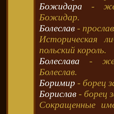
Божидара
- жен
Божидар.
Болеслав
- просла
Историческая ли
польский король.
Болеслава
- жен
Болеслав.
Боримир
- борец з
Борислав
- борец з
Сокращенные име